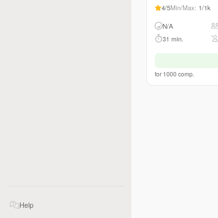
4/5
Min/Max
:
1/1k
N/A
31 min.
for 1000 comp.
Help