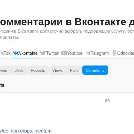
комментарии в Вконтакте 
тарии в Вконтакте достаточно выбрать подходящую услугу, вст
е оплаты.
ikTok
Vkontakte
Twitter
Youtube
Telegram
Odnoklas
wers
Likes
Reposts
Views
Polls
Comments
ts
39
ide, non drops, medium