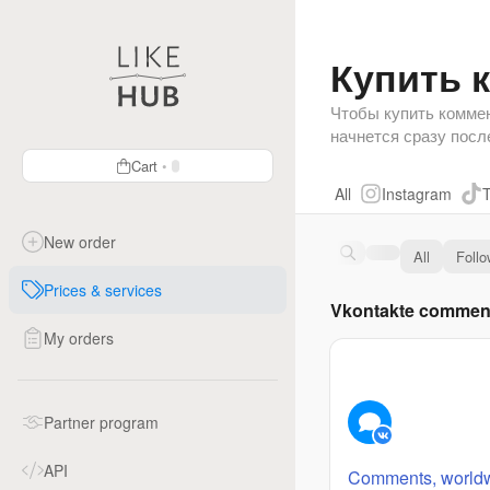
Купить 
Чтобы купить коммен
начнется сразу посл
Cart
•
All
Instagram
T
New order
All
Follo
Prices & services
Vkontakte commen
My orders
Partner program
API
Comments, worldw