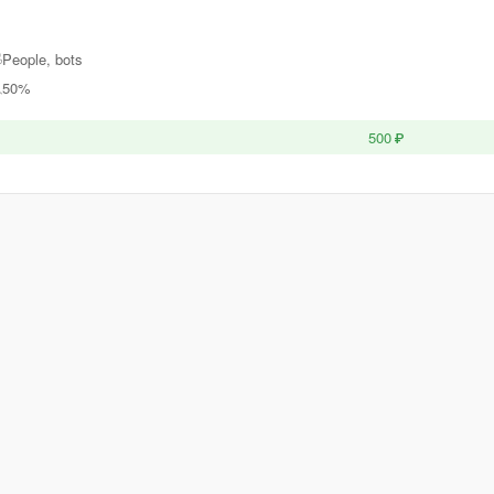
People, bots
50%
500 ₽